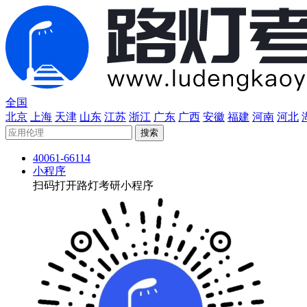
全国
北京
上海
天津
山东
江苏
浙江
广东
广西
安徽
福建
河南
河北
40061-66114
小程序
扫码打开路灯考研小程序