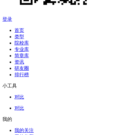
登录
首页
类型
院校库
专业库
简章库
资讯
研友圈
排行榜
小工具
对比
对比
我的
我的关注