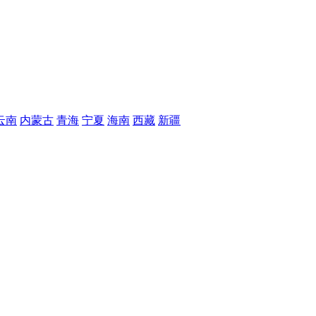
云南
内蒙古
青海
宁夏
海南
西藏
新疆