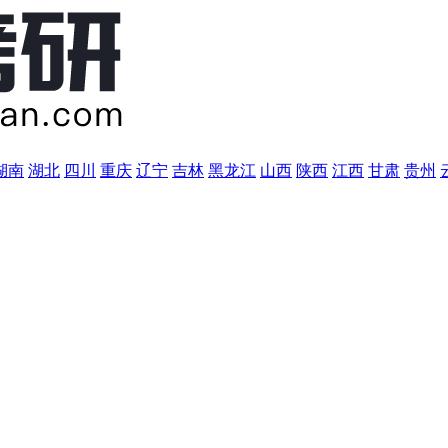
湖南
湖北
四川
重庆
辽宁
吉林
黑龙江
山西
陕西
江西
甘肃
贵州