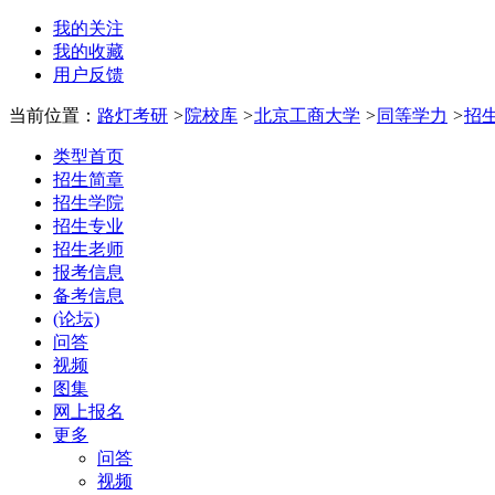
我的关注
我的收藏
用户反馈
当前位置：
路灯考研
>
院校库
>
北京工商大学
>
同等学力
>
招
类型首页
招生简章
招生学院
招生专业
招生老师
报考信息
备考信息
(论坛)
问答
视频
图集
网上报名
更多
问答
视频