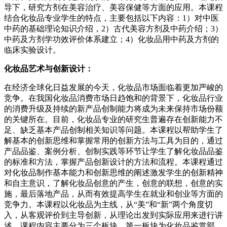
导下，研究方剂在美容治疗、美容保健等方面的应用。本课程
结合化妆品专业学生的特点，主要包括以下内容：1）对中医
中药的基础理论知识介绍，2）古代美容方剂及中药介绍；3）
中药及方剂学功效评价体系建立；4）化妆品用中药及方剂的
临床实验设计。
化妆品艺术与创新设计：
在经济全球化日益发展的今天，化妆品市场面临着更加严峻的
竞争。在我国化妆品消费市场日趋饱和的背景下，化妆品行业
的消费升级及持续的新产品创制能力将成为未来保持市场份额
的关键所在。目前，化妆品专业的研究生普遍存在创新能力不
足、缺乏基本产品创制相关知识等问题。本课程以帮助学生了
解基本的创新思维和掌握常用的创新方法与工具为目的，通过
产品品鉴、案例分析、创制实践等环节让学生了解化妆品品鉴
的标准和方法，掌握产品创新设计的方法和流程。本课程通过
对化妆品制作基本能力和创新思维的阐述激发学生的创新精神
和自主意识，了解化妆品创意的产生，创意的联想，创意的实
施，最后落地产品，从而有效提高学生在就业和创业等方面的
竞争力。本课程以化妆品为主线，从“美”和“新”两个角度切
入，从客观评价到主导创新，从理论出发到实际应用来进行讲
述。课程内容主要分为三个板块，第一板块为化妆品鉴赏部