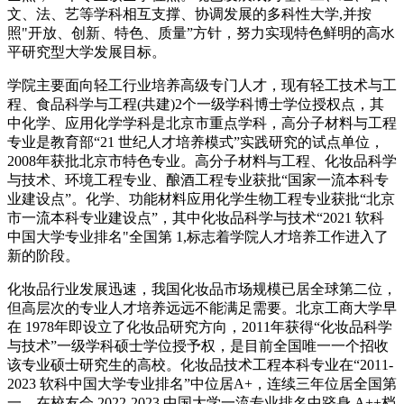
文、法、艺等学科相互支撑、协调发展的多科性大学,并按
照"开放、创新、特色、质量”方针，努力实现特色鲜明的高水
平研究型大学发展目标。
学院主要面向轻工行业培养高级专门人才，现有轻工技术与工
程、食品科学与工程(共建)2个一级学科博士学位授权点，其
中化学、应用化学学科是北京市重点学科，高分子材料与工程
专业是教育部“21 世纪人才培养模式”实践研究的试点单位，
2008年获批北京市特色专业。高分子材料与工程、化妆品科学
与技术、环境工程专业、酿酒工程专业获批“国家一流本科专
业建设点”。化学、功能材料应用化学生物工程专业获批“北京
市一流本科专业建设点”，其中化妆品科学与技术“2021 软科
中国大学专业排名"全国第 1,标志着学院人才培养工作进入了
新的阶段。
化妆品行业发展迅速，我国化妆品市场规模已居全球第二位，
但高层次的专业人才培养远远不能满足需要。北京工商大学早
在 1978年即设立了化妆品研究方向，2011年获得“化妆品科学
与技术”一级学科硕士学位授予权，是目前全国唯一一个招收
该专业硕士研究生的高校。化妆品技术工程本科专业在“2011-
2023 软科中国大学专业排名”中位居A+，连续三年位居全国第
一，在校友会 2022-2023 中国大学一流专业排名中跻身 A++档