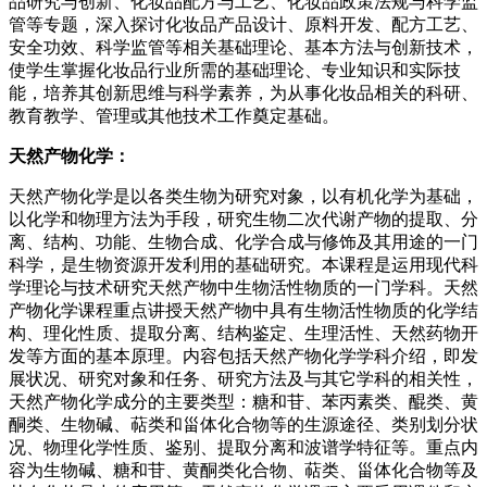
品研究与创新、化妆品配方与工艺、化妆品政策法规与科学监
管等专题，深入探讨化妆品产品设计、原料开发、配方工艺、
安全功效、科学监管等相关基础理论、基本方法与创新技术，
使学生掌握化妆品行业所需的基础理论、专业知识和实际技
能，培养其创新思维与科学素养，为从事化妆品相关的科研、
教育教学、管理或其他技术工作奠定基础。
天然产物化学：
天然产物化学是以各类生物为研究对象，以有机化学为基础，
以化学和物理方法为手段，研究生物二次代谢产物的提取、分
离、结构、功能、生物合成、化学合成与修饰及其用途的一门
科学，是生物资源开发利用的基础研究。本课程是运用现代科
学理论与技术研究天然产物中生物活性物质的一门学科。天然
产物化学课程重点讲授天然产物中具有生物活性物质的化学结
构、理化性质、提取分离、结构鉴定、生理活性、天然药物开
发等方面的基本原理。内容包括天然产物化学学科介绍，即发
展状况、研究对象和任务、研究方法及与其它学科的相关性，
天然产物化学成分的主要类型：糖和苷、苯丙素类、醌类、黄
酮类、生物碱、萜类和甾体化合物等的生源途径、类别划分状
况、物理化学性质、鉴别、提取分离和波谱学特征等。重点内
容为生物碱、糖和苷、黄酮类化合物、萜类、甾体化合物等及