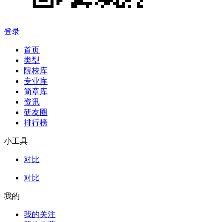
登录
首页
类型
院校库
专业库
简章库
资讯
研友圈
排行榜
小工具
对比
对比
我的
我的关注