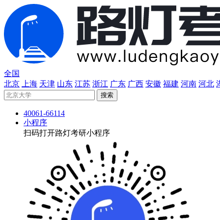
全国
北京
上海
天津
山东
江苏
浙江
广东
广西
安徽
福建
河南
河北
40061-66114
小程序
扫码打开路灯考研小程序