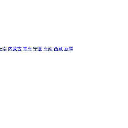
云南
内蒙古
青海
宁夏
海南
西藏
新疆