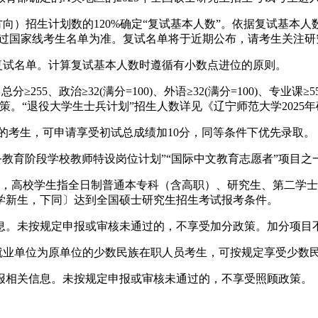
方向）招生计划数的120%确定“复试基本人数”。依据复试基本
际过国家线考生名单为准。复试名单将于近期公布，请考生关注
复试名单。计算复试基本人数时遵循有小数点进位的原则。
55、政治≥32(满分=100)、外语≥32(满分=100)、专业课≥5
。“退役大学生士兵计划”招生人数详见《辽宁师范大学2025年
试的考生，可申请享受初试总成绩加10分，同等条件下优先录取。
义务教育阶段学校教师特设岗位计划”“国际中文教育志愿者”项目
中，高校学生指全日制普通本专科（含高职）、研究生、第二学
学新生，下同〕达到全国硕士研究生招生考试报考条件。
息。未按规定申报或审核未通过的，不享受加分政策。加分项目
就业单位为原单位的少数民族在职人员考生，可按规定享受少数
报相关信息。未按规定申报或审核未通过的，不享受照顾政策。