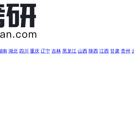
湖南
湖北
四川
重庆
辽宁
吉林
黑龙江
山西
陕西
江西
甘肃
贵州