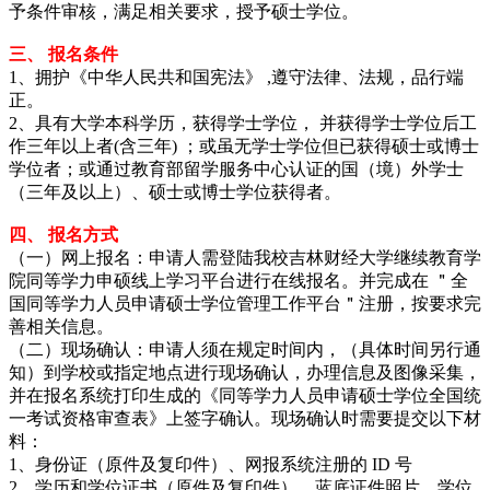
予条件审核，满足相关要求，授予硕士学位。
三、 报名条件
1、拥护《中华人民共和国宪法》 ,遵守法律、法规，品行端
正。
2、具有大学本科学历，获得学士学位， 并获得学士学位后工
作三年以上者(含三年) ；或虽无学士学位但已获得硕士或博士
学位者；或通过教育部留学服务中心认证的国（境）外学士
（三年及以上）、硕士或博士学位获得者。
四、 报名方式
（一）网上报名：申请人需登陆我校吉林财经大学继续教育学
院同等学力申硕线上学习平台进行在线报名。并完成在 ＂全
国同等学力人员申请硕士学位管理工作平台＂注册，按要求完
善相关信息。
（二）现场确认：申请人须在规定时间内，（具体时间另行通
知）到学校或指定地点进行现场确认，办理信息及图像采集，
并在报名系统打印生成的《同等学力人员申请硕士学位全国统
一考试资格审查表》上签字确认。现场确认时需要提交以下材
料：
1、身份证（原件及复印件）、网报系统注册的 ID 号
2、学历和学位证书（原件及复印件）、蓝底证件照片、学位