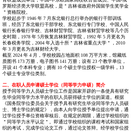
罗斯经济类大学联盟高校，是＂吉林省政府外国留学生奖学金
＂资格院校。
学校起步于 1946 年 7 月东北银行总行举办的银行干部训练
班，经历了东北银行干部学校、东北银行专门学校、中国人民
银行长春银行学校、吉林财贸学院、吉林省财贸学校等几个历
史时期，1978 年 5月恢复吉林财贸学院，1992 年 5 月更名为
长春税务学院，2004 年入选十所＂吉林省重点大学＂，2010
年 3 月更名为吉林财经大学。
截至 2024 年 4 月，学校校园占地面积 108 万平方米，馆藏纸
质图书 173 万册，电子图书 141 万册；设有 23 个教学单位，
开设 41 个本科专业；拥有 10 个硕士学位授权一级学科，13
个硕士专业学位类别。
二、在职人员申请硕士学位（同等学力申硕）简介
授予同等学力人员硕士学位工作是国家开辟的一条使具有研究
生毕业同等学力水平的在职人员获得硕士学位的渠道。根据
《国务院学位委员会关于授予具有研究生毕业同等学力人员硕
士、博士学位的规定》，由本人向学位授予单位提出申请，通
过学位授予单位资格审核后、在规定的期限，通过学校组织的
＂同等学力水平认定＂。即通过学校组织的课程考试和国家组
织的考试，完成学位论文工作，通过论文答辩。经学校学位授